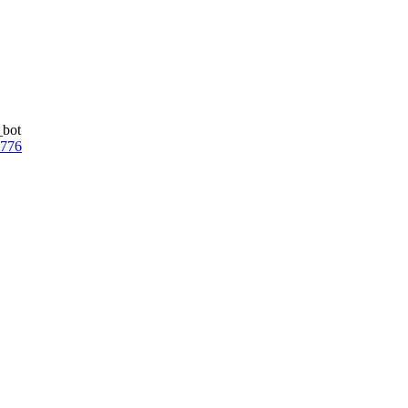
_bot
7776