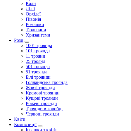
Кали
Лілії
Орхідеї
Півонія
Ромашки
Тюльпани
Хризантеми
Рози
1001 троянда
101 троянда
11 троянд
25 троянд
501 троянда
51 троянда
Білі троянди
Голландська троянда
Жовті троянди
Кремові троянди
Кущові троянди
Рожеві троянди
Троянди в коробці
Червоні троянди
Квіти
Композиції
Іграшки з квітів