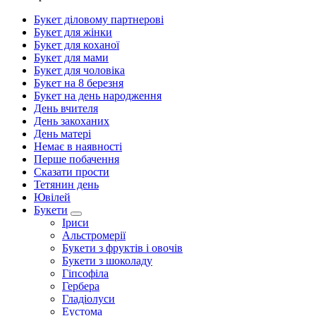
Букет діловому партнерові
Букет для жінки
Букет для коханої
Букет для мами
Букет для чоловіка
Букет на 8 березня
Букет на день народження
День вчителя
День закоханих
День матері
Немає в наявності
Перше побачення
Сказати прости
Тетянин день
Ювілей
Букети
Іриси
Альстромерії
Букети з фруктів і овочів
Букети з шоколаду
Гіпсофіла
Гербера
Гладіолуси
Еустома