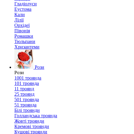
Гладіолуси
Еустома
Кали
Лілії
Орхідеї
Півонія
Ромашки
Тюльпани
Хризантеми
Рози
Рози
1001 троянда
101 троянда
11 троянд
25 троянд
501 троянда
51 троянда
Білі троянди
Голландська троянда
Жовті троянди
Кремові троянди
Кущові троянди