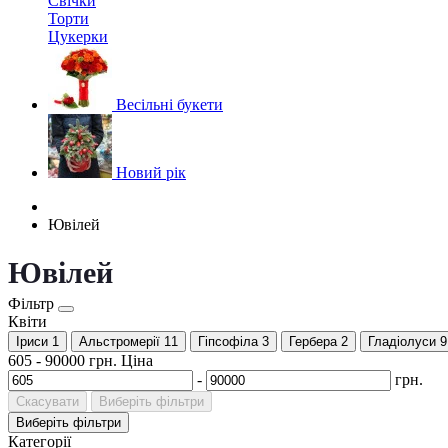
Свічки
Торти
Цукерки
Весільні букети
Новий рік
Ювілей
Ювілей
Фільтр
Квіти
Іриси
1
Альстромерії
11
Гіпсофіла
3
Гербера
2
Гладіолуси
9
605
-
90000
грн.
Ціна
-
грн.
Скасувати
Виберіть фільтри
Виберіть фільтри
Категорії