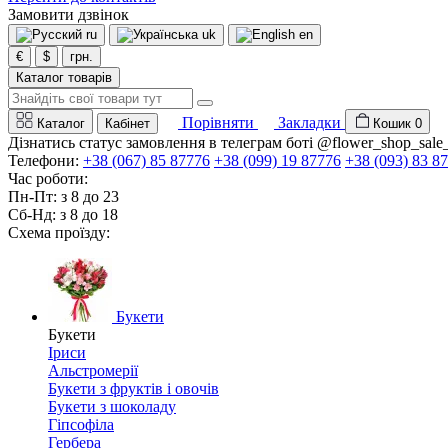
Замовити дзвінок
ru
uk
en
€
$
грн.
Каталог товарів
Порівняти
Закладки
Каталог
Кабінет
Кошик
0
Дізнатись статус замовлення в телеграм боті @flower_shop_sale
Телефони:
+38 (067) 85 87776
+38 (099) 19 87776
+38 (093) 83 8
Час роботи:
Пн-Пт: з 8 до 23
Сб-Нд: з 8 до 18
Схема проїзду:
Букети
Букети
Іриси
Альстромерії
Букети з фруктів і овочів
Букети з шоколаду
Гіпсофіла
Гербера