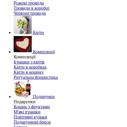
Рожеві троянди
Троянди в коробці
Червоні троянди
Квіти
Композиції
Композиції
Іграшки з квітів
Квіти в коробках
Квіти в кошику
Ритуальна флористика
Подарунки
Подарунки
Кошик з фруктами
М'які іграшки
Повітряні кульки
Подарункові бокси