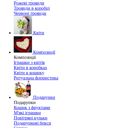
Рожеві троянди
Троянди в коробці
Червоні троянди
Квіти
Композиції
Композиції
Іграшки з квітів
Квіти в коробках
Квіти в кошику
Ритуальна флористика
Подарунки
Подарунки
Кошик з фруктами
М'які іграшки
Повітряні кульки
Подарункові бокси