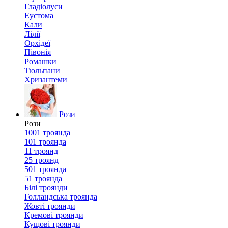
Гладіолуси
Еустома
Кали
Лілії
Орхідеї
Півонія
Ромашки
Тюльпани
Хризантеми
Рози
Рози
1001 троянда
101 троянда
11 троянд
25 троянд
501 троянда
51 троянда
Білі троянди
Голландська троянда
Жовті троянди
Кремові троянди
Кущові троянди