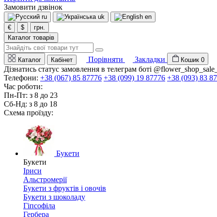
Замовити дзвінок
ru
uk
en
€
$
грн.
Каталог товарів
Порівняти
Закладки
Каталог
Кабінет
Кошик
0
Дізнатись статус замовлення в телеграм боті @flower_shop_sale
Телефони:
+38 (067) 85 87776
+38 (099) 19 87776
+38 (093) 83 8
Час роботи:
Пн-Пт: з 8 до 23
Сб-Нд: з 8 до 18
Схема проїзду:
Букети
Букети
Іриси
Альстромерії
Букети з фруктів і овочів
Букети з шоколаду
Гіпсофіла
Гербера