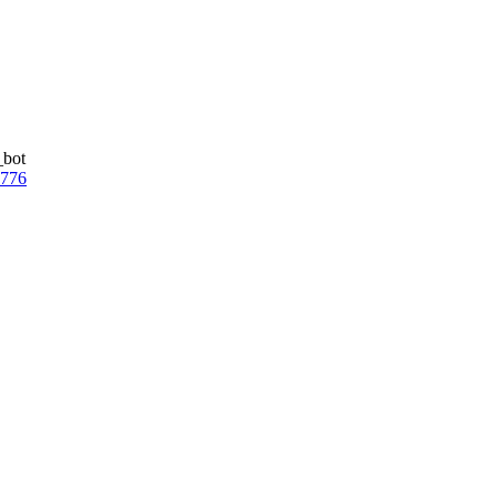
_bot
7776