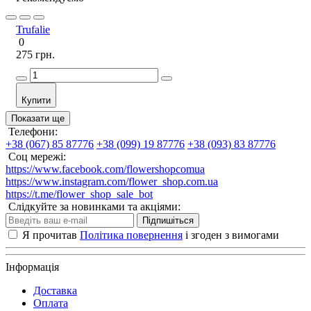
Trufalie
0
275 грн.
Купити
Показати ще
Телефони:
+38 (067) 85 87776
+38 (099) 19 87776
+38 (093) 83 87776
Соц мережі:
https://www.facebook.com/flowershopcomua
https://www.instagram.com/flower_shop.com.ua
https://t.me/flower_shop_sale_bot
Слідкуйте за новинками та акціями:
Підпишіться
Я прочитав
Політика повернення
і згоден з вимогами
Інформація
Доставка
Оплата