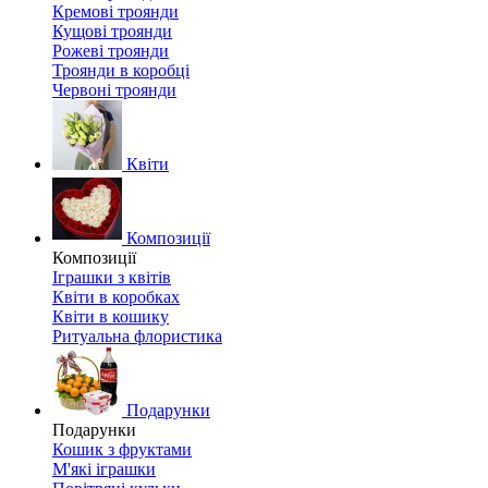
Кремові троянди
Кущові троянди
Рожеві троянди
Троянди в коробці
Червоні троянди
Квіти
Композиції
Композиції
Іграшки з квітів
Квіти в коробках
Квіти в кошику
Ритуальна флористика
Подарунки
Подарунки
Кошик з фруктами
М'які іграшки