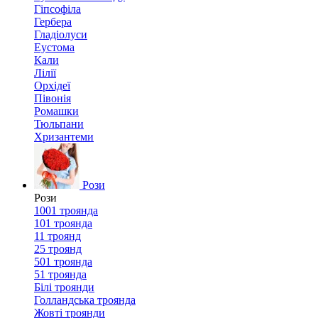
Гіпсофіла
Гербера
Гладіолуси
Еустома
Кали
Лілії
Орхідеї
Півонія
Ромашки
Тюльпани
Хризантеми
Рози
Рози
1001 троянда
101 троянда
11 троянд
25 троянд
501 троянда
51 троянда
Білі троянди
Голландська троянда
Жовті троянди