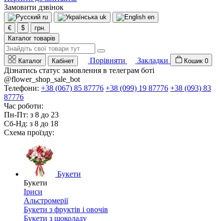
Замовити дзвінок
ru
uk
en
€
$
грн.
Каталог товарів
Порівняти
Закладки
Каталог
Кабінет
Кошик
0
Дізнатись статус замовлення в телеграм боті
@flower_shop_sale_bot
Телефони:
+38 (067) 85 87776
+38 (099) 19 87776
+38 (093) 83
87776
Час роботи:
Пн-Пт: з 8 до 23
Сб-Нд: з 8 до 18
Схема проїзду:
Букети
Букети
Іриси
Альстромерії
Букети з фруктів і овочів
Букети з шоколаду