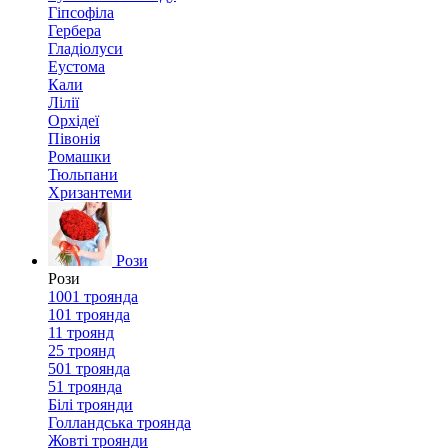
Гіпсофіла
Гербера
Гладіолуси
Еустома
Кали
Лілії
Орхідеї
Півонія
Ромашки
Тюльпани
Хризантеми
Рози
Рози
1001 троянда
101 троянда
11 троянд
25 троянд
501 троянда
51 троянда
Білі троянди
Голландська троянда
Жовті троянди