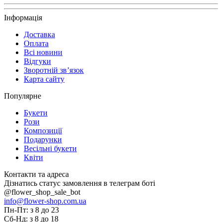
Інформація
Доставка
Оплата
Всі новини
Відгуки
Зворотній зв’язок
Карта сайту
Популярне
Букети
Рози
Композиції
Подарунки
Весільні букети
Квіти
Контакти та адреса
Дізнатись статус замовлення в телеграм боті
@flower_shop_sale_bot
info@flower-shop.com.ua
Пн-Пт: з 8 до 23
Сб-Нд: з 8 до 18