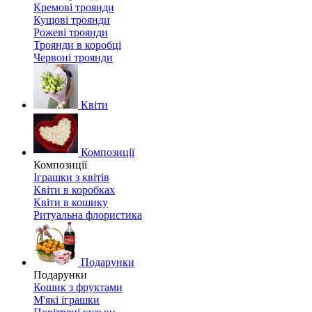
Кремові троянди
Кущові троянди
Рожеві троянди
Троянди в коробці
Червоні троянди
Квіти
Композиції
Композиції
Іграшки з квітів
Квіти в коробках
Квіти в кошику
Ритуальна флористика
Подарунки
Подарунки
Кошик з фруктами
М'які іграшки