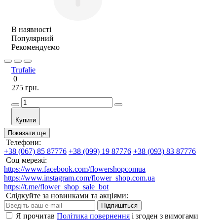
В наявності
Популярний
Рекомендуємо
Trufalie
0
275 грн.
Купити
Показати ще
Телефони:
+38 (067) 85 87776
+38 (099) 19 87776
+38 (093) 83 87776
Соц мережі:
https://www.facebook.com/flowershopcomua
https://www.instagram.com/flower_shop.com.ua
https://t.me/flower_shop_sale_bot
Слідкуйте за новинками та акціями:
Підпишіться
Я прочитав
Політика повернення
і згоден з вимогами