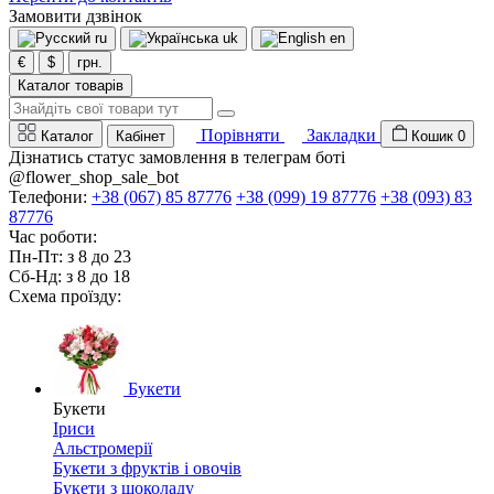
Замовити дзвінок
ru
uk
en
€
$
грн.
Каталог товарів
Порівняти
Закладки
Каталог
Кабінет
Кошик
0
Дізнатись статус замовлення в телеграм боті
@flower_shop_sale_bot
Телефони:
+38 (067) 85 87776
+38 (099) 19 87776
+38 (093) 83
87776
Час роботи:
Пн-Пт: з 8 до 23
Сб-Нд: з 8 до 18
Схема проїзду:
Букети
Букети
Іриси
Альстромерії
Букети з фруктів і овочів
Букети з шоколаду