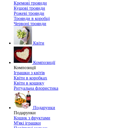
Кремові троянди
Кущові троянди
Рожеві троянди
Троянди в коробці
Червоні троянди
Квіти
Композиції
Композиції
Іграшки з квітів
Квіти в коробках
Квіти в кошику
Ритуальна флористика
Подарунки
Подарунки
Кошик з фруктами
М'які іграшки