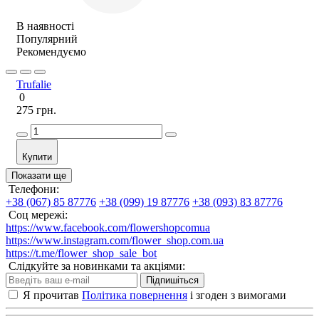
В наявності
Популярний
Рекомендуємо
Trufalie
0
275 грн.
Купити
Показати ще
Телефони:
+38 (067) 85 87776
+38 (099) 19 87776
+38 (093) 83 87776
Соц мережі:
https://www.facebook.com/flowershopcomua
https://www.instagram.com/flower_shop.com.ua
https://t.me/flower_shop_sale_bot
Слідкуйте за новинками та акціями:
Підпишіться
Я прочитав
Політика повернення
і згоден з вимогами