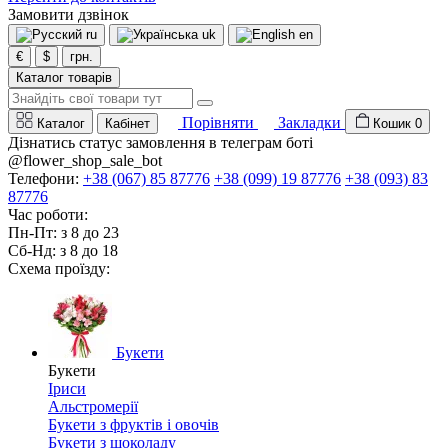
Замовити дзвінок
ru
uk
en
€
$
грн.
Каталог товарів
Порівняти
Закладки
Каталог
Кабінет
Кошик
0
Дізнатись статус замовлення в телеграм боті
@flower_shop_sale_bot
Телефони:
+38 (067) 85 87776
+38 (099) 19 87776
+38 (093) 83
87776
Час роботи:
Пн-Пт: з 8 до 23
Сб-Нд: з 8 до 18
Схема проїзду:
Букети
Букети
Іриси
Альстромерії
Букети з фруктів і овочів
Букети з шоколаду