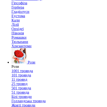
Гіпсофіла
Гербера
Гладіолуси
Еустома
Кали
Лілії
Орхідеї
Півонія
Ромашки
Тюльпани
Хризантеми
Рози
Рози
1001 троянда
101 троянда
11 троянд
25 троянд
501 троянда
51 троянда
Білі троянди
Голландська троянда
Жовті троянди