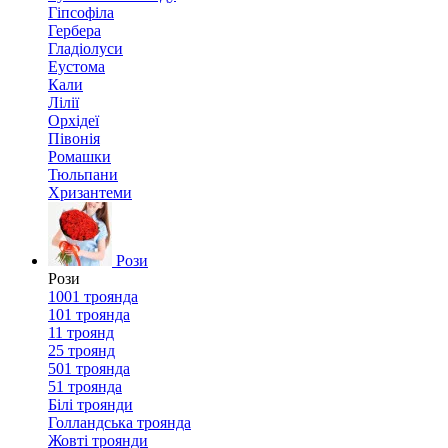
Гіпсофіла
Гербера
Гладіолуси
Еустома
Кали
Лілії
Орхідеї
Півонія
Ромашки
Тюльпани
Хризантеми
Рози
Рози
1001 троянда
101 троянда
11 троянд
25 троянд
501 троянда
51 троянда
Білі троянди
Голландська троянда
Жовті троянди