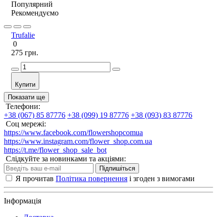
Популярний
Рекомендуємо
Trufalie
0
275 грн.
Купити
Показати ще
Телефони:
+38 (067) 85 87776
+38 (099) 19 87776
+38 (093) 83 87776
Соц мережі:
https://www.facebook.com/flowershopcomua
https://www.instagram.com/flower_shop.com.ua
https://t.me/flower_shop_sale_bot
Слідкуйте за новинками та акціями:
Підпишіться
Я прочитав
Політика повернення
і згоден з вимогами
Інформація