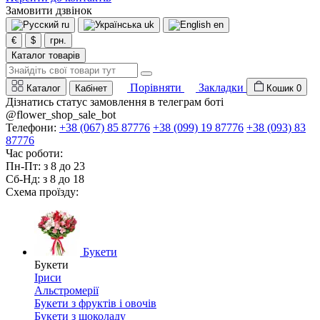
Замовити дзвінок
ru
uk
en
€
$
грн.
Каталог товарів
Порівняти
Закладки
Каталог
Кабінет
Кошик
0
Дізнатись статус замовлення в телеграм боті
@flower_shop_sale_bot
Телефони:
+38 (067) 85 87776
+38 (099) 19 87776
+38 (093) 83
87776
Час роботи:
Пн-Пт: з 8 до 23
Сб-Нд: з 8 до 18
Схема проїзду:
Букети
Букети
Іриси
Альстромерії
Букети з фруктів і овочів
Букети з шоколаду