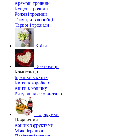
Кремові троянди
Кущові троянди
Рожеві троянди
Троянди в коробці
Червоні троянди
Квіти
Композиції
Композиції
Іграшки з квітів
Квіти в коробках
Квіти в кошику
Ритуальна флористика
Подарунки
Подарунки
Кошик з фруктами
М'які іграшки