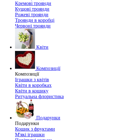
Кремові троянди
Кущові троянди
Рожеві троянди
Троянди в коробці
Червоні троянди
Квіти
Композиції
Композиції
Іграшки з квітів
Квіти в коробках
Квіти в кошику
Ритуальна флористика
Подарунки
Подарунки
Кошик з фруктами
М'які іграшки