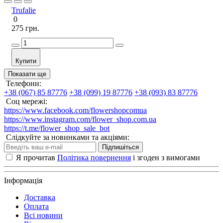
Trufalie
0
275 грн.
Купити
Показати ще
Телефони:
+38 (067) 85 87776
+38 (099) 19 87776
+38 (093) 83 87776
Соц мережі:
https://www.facebook.com/flowershopcomua
https://www.instagram.com/flower_shop.com.ua
https://t.me/flower_shop_sale_bot
Слідкуйте за новинками та акціями:
Підпишіться
Я прочитав
Політика повернення
і згоден з вимогами
Інформація
Доставка
Оплата
Всі новини