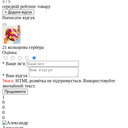
5
/ 5
середній рейтинг товару
+ Додати відгук
Написати відгук
21 кольорова гербера
Оцінка:
*
Ваше ім’я
*
Ваш відгук
Увага:
HTML розмітка не підтримується. Використовуйте
звичайний текст.
Продовжити
1
0
0
0
0
Александр