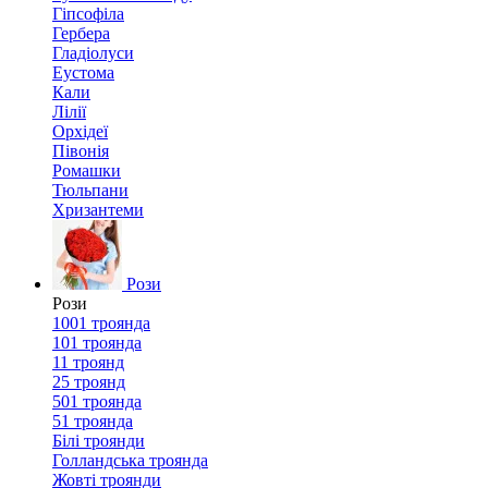
Гіпсофіла
Гербера
Гладіолуси
Еустома
Кали
Лілії
Орхідеї
Півонія
Ромашки
Тюльпани
Хризантеми
Рози
Рози
1001 троянда
101 троянда
11 троянд
25 троянд
501 троянда
51 троянда
Білі троянди
Голландська троянда
Жовті троянди