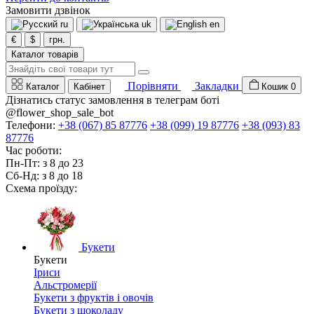
Замовити дзвінок
ru
uk
en
€
$
грн.
Каталог товарів
Порівняти
Закладки
Каталог
Кабінет
Кошик
0
Дізнатись статус замовлення в телеграм боті
@flower_shop_sale_bot
Телефони:
+38 (067) 85 87776
+38 (099) 19 87776
+38 (093) 83
87776
Час роботи:
Пн-Пт: з 8 до 23
Сб-Нд: з 8 до 18
Схема проїзду:
Букети
Букети
Іриси
Альстромерії
Букети з фруктів і овочів
Букети з шоколаду