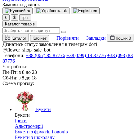
Замовити дзвінок
ru
uk
en
€
$
грн.
Каталог товарів
Порівняти
Закладки
Каталог
Кабінет
Кошик
0
Дізнатись статус замовлення в телеграм боті
@flower_shop_sale_bot
Телефони:
+38 (067) 85 87776
+38 (099) 19 87776
+38 (093) 83
87776
Час роботи:
Пн-Пт: з 8 до 23
Сб-Нд: з 8 до 18
Схема проїзду:
Букети
Букети
Іриси
Альстромерії
Букети з фруктів і овочів
Букети з шоколаду