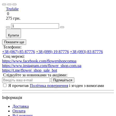
Trufalie
0
275 грн.
Купити
Показати ще
Телефони:
+38 (067) 85 87776
+38 (099) 19 87776
+38 (093) 83 87776
Соц мережі:
https://www.facebook.com/flowershopcomua
https://www.instagram.com/flower_shop.com.ua
https://t.me/flower_shop_sale_bot
Слідкуйте за новинками та акціями:
Підпишіться
Я прочитав
Політика повернення
і згоден з вимогами
Інформація
Доставка
Оплата
Всі новини