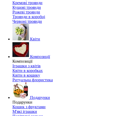
Кремові троянди
Кущові троянди
Рожеві троянди
Троянди в коробці
Червоні троянди
Квіти
Композиції
Композиції
Іграшки з квітів
Квіти в коробках
Квіти в кошику
Ритуальна флористика
Подарунки
Подарунки
Кошик з фруктами
М'які іграшки