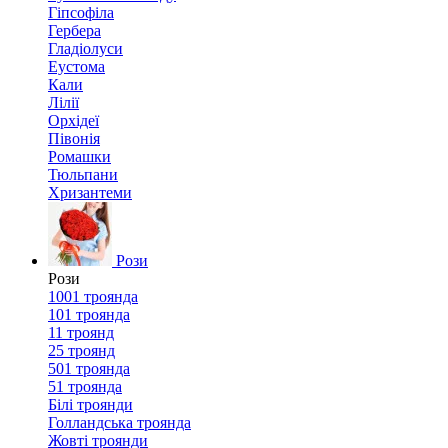
Гіпсофіла
Гербера
Гладіолуси
Еустома
Кали
Лілії
Орхідеї
Півонія
Ромашки
Тюльпани
Хризантеми
Рози
Рози
1001 троянда
101 троянда
11 троянд
25 троянд
501 троянда
51 троянда
Білі троянди
Голландська троянда
Жовті троянди