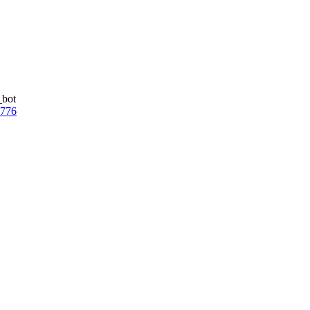
_bot
7776