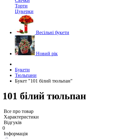
Свічки
Торти
Цукерки
Весільні букети
Новий рік
Букети
Тюльпани
Букет "101 білий тюльпан"
101 білий тюльпан
Все про товар
Характеристики
Відгуків
0
Iнформація