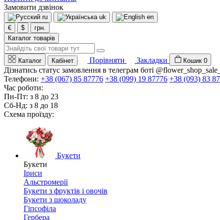
Замовити дзвінок
ru
uk
en
€
$
грн.
Каталог товарів
Порівняти
Закладки
Каталог
Кабінет
Кошик
0
Дізнатись статус замовлення в телеграм боті @flower_shop_sale
Телефони:
+38 (067) 85 87776
+38 (099) 19 87776
+38 (093) 83 8
Час роботи:
Пн-Пт: з 8 до 23
Сб-Нд: з 8 до 18
Схема проїзду:
Букети
Букети
Іриси
Альстромерії
Букети з фруктів і овочів
Букети з шоколаду
Гіпсофіла
Гербера