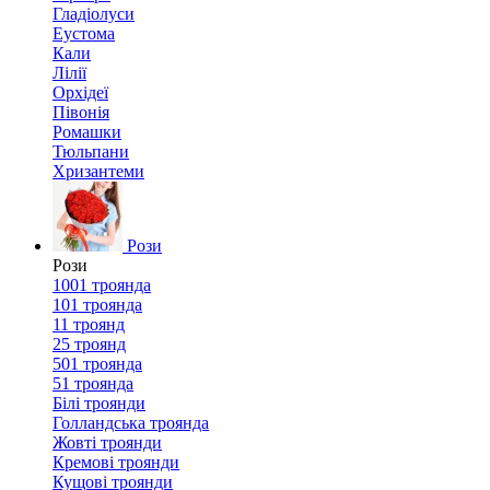
Гладіолуси
Еустома
Кали
Лілії
Орхідеї
Півонія
Ромашки
Тюльпани
Хризантеми
Рози
Рози
1001 троянда
101 троянда
11 троянд
25 троянд
501 троянда
51 троянда
Білі троянди
Голландська троянда
Жовті троянди
Кремові троянди
Кущові троянди