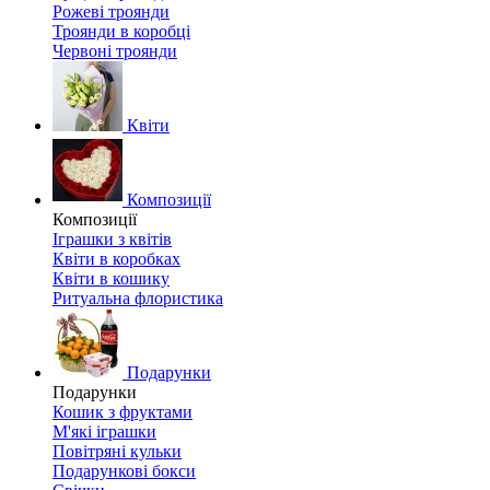
Рожеві троянди
Троянди в коробці
Червоні троянди
Квіти
Композиції
Композиції
Іграшки з квітів
Квіти в коробках
Квіти в кошику
Ритуальна флористика
Подарунки
Подарунки
Кошик з фруктами
М'які іграшки
Повітряні кульки
Подарункові бокси