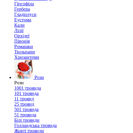
Гіпсофіла
Гербера
Гладіолуси
Еустома
Кали
Лілії
Орхідеї
Півонія
Ромашки
Тюльпани
Хризантеми
Рози
Рози
1001 троянда
101 троянда
11 троянд
25 троянд
501 троянда
51 троянда
Білі троянди
Голландська троянда
Жовті троянди