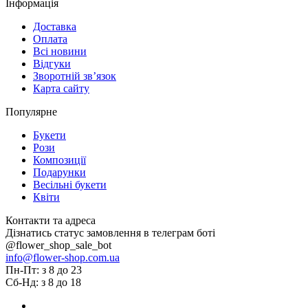
Інформація
Доставка
Оплата
Всі новини
Відгуки
Зворотній зв’язок
Карта сайту
Популярне
Букети
Рози
Композиції
Подарунки
Весільні букети
Квіти
Контакти та адреса
Дізнатись статус замовлення в телеграм боті
@flower_shop_sale_bot
info@flower-shop.com.ua
Пн-Пт: з 8 до 23
Сб-Нд: з 8 до 18