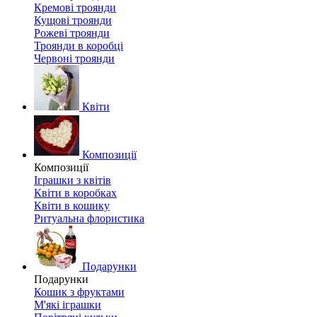
Кремові троянди
Кущові троянди
Рожеві троянди
Троянди в коробці
Червоні троянди
Квіти
Композиції
Композиції
Іграшки з квітів
Квіти в коробках
Квіти в кошику
Ритуальна флористика
Подарунки
Подарунки
Кошик з фруктами
М'які іграшки