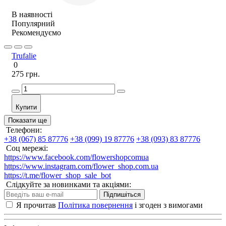
В наявності
Популярний
Рекомендуємо
Trufalie
0
275 грн.
Купити
Показати ще
Телефони:
+38 (067) 85 87776
+38 (099) 19 87776
+38 (093) 83 87776
Соц мережі:
https://www.facebook.com/flowershopcomua
https://www.instagram.com/flower_shop.com.ua
https://t.me/flower_shop_sale_bot
Слідкуйте за новинками та акціями:
Підпишіться
Я прочитав
Політика повернення
і згоден з вимогами