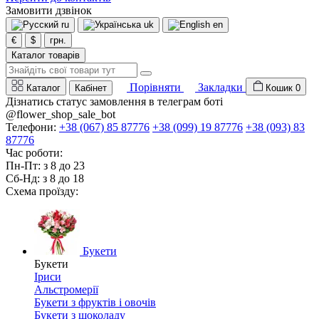
Замовити дзвінок
ru
uk
en
€
$
грн.
Каталог товарів
Порівняти
Закладки
Каталог
Кабінет
Кошик
0
Дізнатись статус замовлення в телеграм боті
@flower_shop_sale_bot
Телефони:
+38 (067) 85 87776
+38 (099) 19 87776
+38 (093) 83
87776
Час роботи:
Пн-Пт: з 8 до 23
Сб-Нд: з 8 до 18
Схема проїзду:
Букети
Букети
Іриси
Альстромерії
Букети з фруктів і овочів
Букети з шоколаду