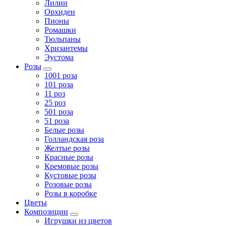
Лилии
Орхидеи
Пионы
Ромашки
Тюльпаны
Хризантемы
Эустома
Розы
1001 роза
101 роза
11 роз
25 роз
501 роза
51 роза
Белые розы
Голландская роза
Желтые розы
Красные розы
Кремовые розы
Кустовые розы
Розовые розы
Розы в коробке
Цветы
Композиции
Игрушки из цветов