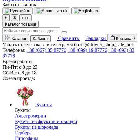
Заказать звонок
ru
uk
en
€
$
грн.
Каталог товаров
Сравнить
Закладки
Каталог
Кабинет
Корзина
0
Узнать статус заказа в телеграмм боте @flower_shop_sale_bot
Телефоны:
+38 (067) 85 87776
+38 (099) 19 87776
+38 (093) 83
87776
Время работы:
Пн-Пт: с 8 до 23
Сб-Вс: с 8 до 18
Схема проезда:
Букеты
Букеты
Альстромерии
Букеты из фруктов и овощей
Букеты из шоколада
Гербера
Гипсофила