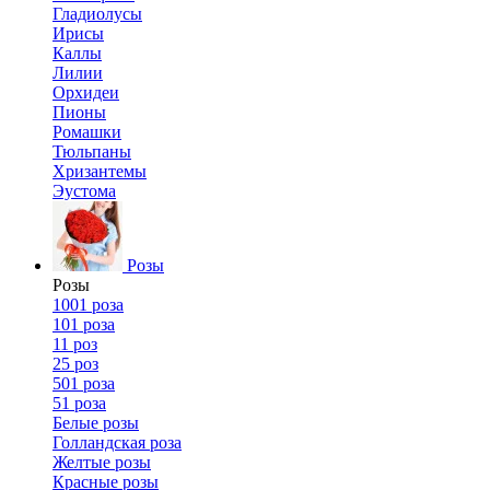
Гладиолусы
Ирисы
Каллы
Лилии
Орхидеи
Пионы
Ромашки
Тюльпаны
Хризантемы
Эустома
Розы
Розы
1001 роза
101 роза
11 роз
25 роз
501 роза
51 роза
Белые розы
Голландская роза
Желтые розы
Красные розы