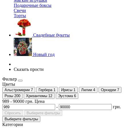
Мягкие игрушки
Подарочные боксы
Свечи
Торты
Свадебные букеты
Новый год
Сказать прости
Фильтр
Цветы
Альстромерии
7
Гербера
1
Ирисы
1
Лилии
4
Орхидеи
7
Розы
200
Хризантемы
12
Эустома
6
989
-
90000
грн.
Цена
-
грн.
Сбросить
Выберите фильтры
Выберите фильтры
Категории