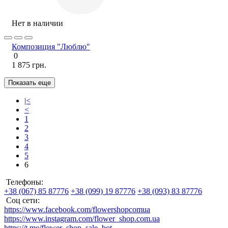
Нет в наличии
Композиция "Люблю"
0
1 875 грн.
Показать еще
|<
<
1
2
3
4
5
6
Телефоны:
+38 (067) 85 87776
+38 (099) 19 87776
+38 (093) 83 87776
Соц сети:
https://www.facebook.com/flowershopcomua
https://www.instagram.com/flower_shop.com.ua
https://t.me/flower_shop_sale_bot