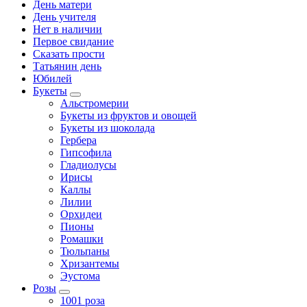
День матери
День учителя
Нет в наличии
Первое свидание
Сказать прости
Татьянин день
Юбилей
Букеты
Альстромерии
Букеты из фруктов и овощей
Букеты из шоколада
Гербера
Гипсофила
Гладиолусы
Ирисы
Каллы
Лилии
Орхидеи
Пионы
Ромашки
Тюльпаны
Хризантемы
Эустома
Розы
1001 роза