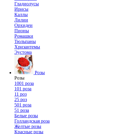
Гладиолусы
Ирисы
Каллы
Лилии
Орхидеи
Пионы
Ромашки
Тюльпаны
Хризантемы
Эустома
Розы
Розы
1001 роза
101 роза
11 роз
25 роз
501 роза
51 роза
Белые розы
Голландская роза
Желтые розы
Красные розы