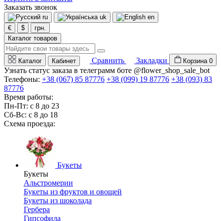
Заказать звонок
ru
uk
en
€
$
грн.
Каталог товаров
Сравнить
Закладки
Каталог
Кабинет
Корзина
0
Узнать статус заказа в телеграмм боте @flower_shop_sale_bot
Телефоны:
+38 (067) 85 87776
+38 (099) 19 87776
+38 (093) 83
87776
Время работы:
Пн-Пт: с 8 до 23
Сб-Вс: с 8 до 18
Схема проезда:
Букеты
Букеты
Альстромерии
Букеты из фруктов и овощей
Букеты из шоколада
Гербера
Гипсофила